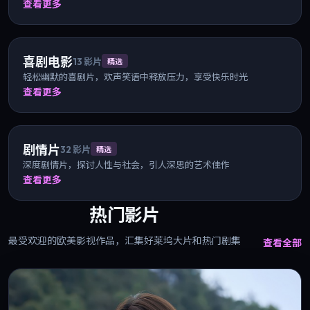
查看更多
喜剧电影
13
影片
精选
轻松幽默的喜剧片，欢声笑语中释放压力，享受快乐时光
查看更多
剧情片
32
影片
精选
深度剧情片，探讨人性与社会，引人深思的艺术佳作
查看更多
热门影片
最受欢迎的欧美影视作品，汇集好莱坞大片和热门剧集
查看全部