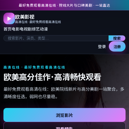
最好免费观看高清在线 · 院线大片与口碑美剧 · 一站直达
欧美影视
▶
高清在线 · 最好免费观看高清在线
首页
电影
电视剧
综艺
动漫
搜索
登录
注册
高清在线 · 最好免费观看高清在线
欧美高分佳作 · 高清畅快观看
最好免费观看高清在线：欧美院线新片与高分美剧一站聚合，多
清晰度任选，弱网也尽量稳。
浏览影片