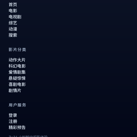
首页
电影
电视剧
综艺
动漫
搜索
影片分类
动作大片
科幻电影
爱情剧集
悬疑惊悚
喜剧电影
剧情片
用户服务
登录
注册
精彩预告