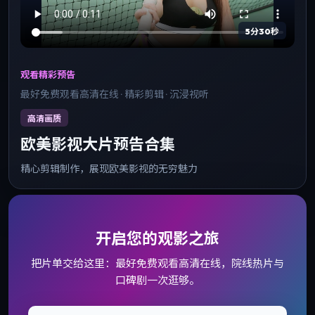
5分30秒
观看精彩预告
最好免费观看高清在线 · 精彩剪辑 · 沉浸视听
高清画质
欧美影视大片预告合集
精心剪辑制作，展现欧美影视的无穷魅力
开启您的观影之旅
把片单交给这里：最好免费观看高清在线，院线热片与
口碑剧一次逛够。