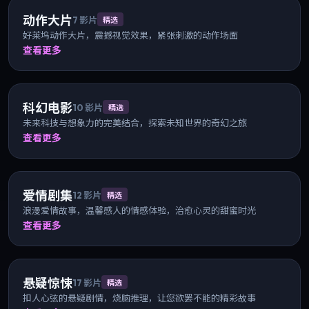
动作大片
7
影片
精选
好莱坞动作大片，震撼视觉效果，紧张刺激的动作场面
查看更多
科幻电影
10
影片
精选
未来科技与想象力的完美结合，探索未知世界的奇幻之旅
查看更多
爱情剧集
12
影片
精选
浪漫爱情故事，温馨感人的情感体验，治愈心灵的甜蜜时光
查看更多
悬疑惊悚
17
影片
精选
扣人心弦的悬疑剧情，烧脑推理，让您欲罢不能的精彩故事